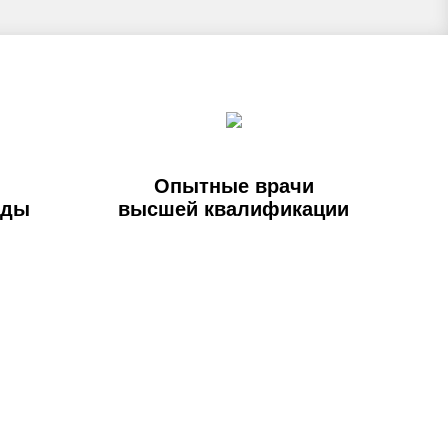
Опытные врачи
оды
высшей квалификации
ам перезвоним!
 почта