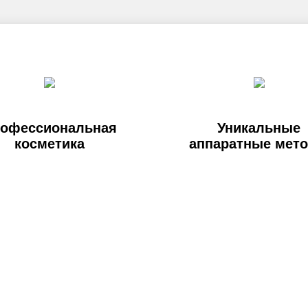
офессиональная
Уникальные
косметика
аппаратные мет
вку или обращение и мы В
Ваш телефон
Ваша