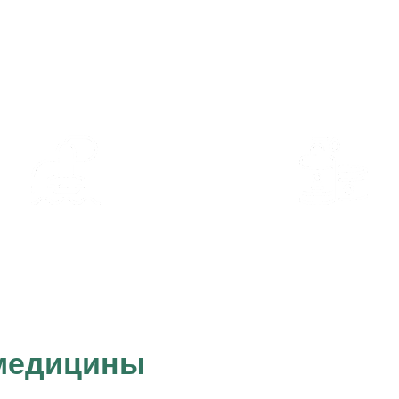
Коррекция
Инъекционная
фигуры
косметология
Аппаратная
Эстетическая
косметология
косметология
 медицины