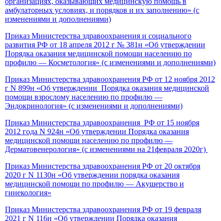
организациях, оказывающих медицинскую помощь в
амбулаторных условиях, и порядков и их заполнению» (с
изменениями и дополнениями)
Приказ Министерства здравоохранения и социального
развития РФ от 18 апреля 2012 г № 381н «Об утверждении
Порядка оказания медицинской помощи населению по
профилю — Косметология» (с изменениями и дополнениями)
Приказ Министерства здравоохранения РФ от 12 ноября 2012
г N 899н «Об утверждении Порядка оказания медицинской
помощи взрослому населению по профилю —
Эндокринология» (с изменениями и дополнениями)
Приказ Министерства здравоохранения РФ от 15 ноября
2012 года N 924н «Об утверждении Порядка оказания
медицинской помощи населению по профилю —
Дерматовенерология» (с изменениями на 21февраля 2020г)
Приказ Министерства здравоохранения РФ от 20 октября
2020 г N 1130н «Об утверждении порядка оказания
медицинской помощи по профилю — Акушерство и
гинекология»
Приказ Министерства здравоохранения РФ от 19 февраля
2021 г N 116н «Об утверждении Порядка оказания