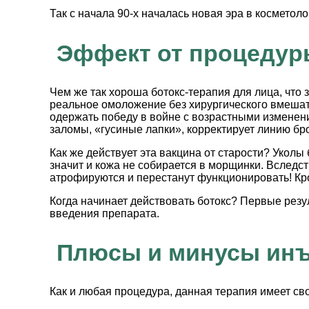
Так с начала 90-х началась новая эра в косметоло
Эффект от процедур
Чем же так хороша ботокс-терапия для лица, что 
реальное омоложение без хирургического вмешате
одержать победу в войне с возрастными измене
заломы, «гусиные лапки», корректирует линию бро
Как же действует эта вакцина от старости? Укол
значит и кожа не собирается в морщинки. Вследс
атрофируются и перестанут функционировать! Кр
Когда начинает действовать ботокс? Первые резу
введения препарата.
Плюсы и минусы инъ
Как и любая процедура, данная терапия имеет с