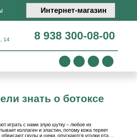
ы
Интернет-магазин
8 938 300-08-00
, 14
тели знать о ботоксе
т играть с нами злую шутку – любое их
вает коллаген и эластин, потому кожа теряет
 обвисают скулы и щеки, опускаются уголки рта…