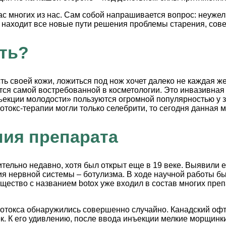
ас многих из нас. Сам собой напрашивается вопрос: неуже
, находит все новые пути решения проблемы старения, со
ть?
ь своей кожи, ложиться под нож хочет далеко не каждая ж
тся самой востребованной в косметологии. Это инвазивная 
екции молодости» пользуются огромной популярностью у зв
отокс-терапии могли только селебрити, то сегодня данная 
ния препарата
ительно недавно, хотя был открыт еще в 19 веке. Выявили 
 нервной системы – ботулизма. В ходе научной работы бы
щество с названием botox уже входил в состав многих преп
отокса обнаружились совершенно случайно. Канадский оф
к. К его удивлению, после ввода инъекции мелкие морщинки