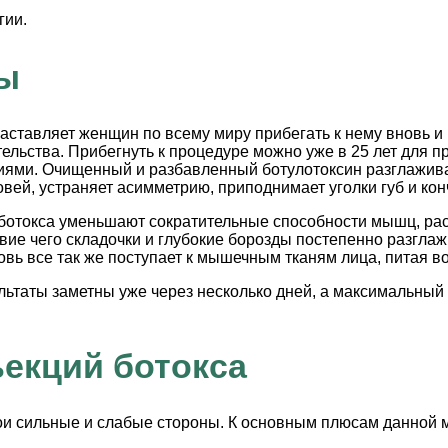
гии.
ы
заставляет женщин по всему миру прибегать к нему вновь и
льства. Прибегнуть к процедуре можно уже в 25 лет для пр
ниями. Очищенный и разбавленный ботулотоксин разглажив
вей, устраняет асимметрию, приподнимает уголки губ и кон
ы ботокса уменьшают сократительные способности мышц, ра
твие чего складочки и глубокие борозды постепенно разгла
овь все так же поступает к мышечным тканям лица, питая 
льтаты заметны уже через несколько дней, а максимальный 
екций ботокса
вои сильные и слабые стороны. К основным плюсам данной 