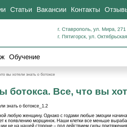
ии
Статьи
Вакансии
Контакты
Отзыв
г. Ставрополь, ул. Мира, 271
г. Пятигорск, ул. Октябрьская
аж
Обучение
что вы хотели знать о ботоксе
ы ботокса. Все, что вы хо
ой любую женщину. Однако с годами любые эмоции начинаю
т к появлению морщинок. Наши клетки все меньше вырабаты
ции не на нашей стороне – под действием силы притяжения