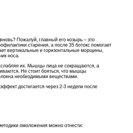
 вновь? Пожалуй, главный его козырь – это
офилактики старения, а после 35 ботокс помогает
ает вертикальные и горизонтальные морщины,
чик носа.
сслабляя их. Мышцы лица не сокращаются, а
живаются. Не стоит бояться, что мышцы
волокна необходимыми веществами.
эффект достигается через 2-3 недели после
методики омоложения можно отнести: