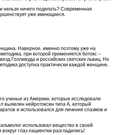
ли нельзя ничего поделать? Современная
вершенствует уже имеющиеся.
енщина. Наверное, именно поэтому уже на
методика, при которой применяется ботокс –
езд Голливуда и российских светских львиц. Но
методика доступна практически каждой женщине.
его ученые из Америки, которые исследовали
л выявлен нейротоксин типа А, который
аратов и использовался для лечения спазмов и
тальмолог использовал вещество в своей
 вокруг глаз пациентки разгладились!