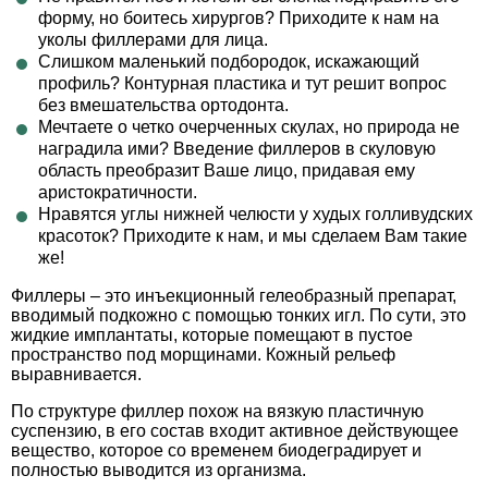
форму, но боитесь хирургов? Приходите к нам на
уколы филлерами для лица.
Слишком маленький подбородок, искажающий
профиль? Контурная пластика и тут решит вопрос
без вмешательства ортодонта.
Мечтаете о четко очерченных скулах, но природа не
наградила ими? Введение филлеров в скуловую
область преобразит Ваше лицо, придавая ему
аристократичности.
Нравятся углы нижней челюсти у худых голливудских
красоток? Приходите к нам, и мы сделаем Вам такие
же!
Филлеры – это инъекционный гелеобразный препарат,
вводимый подкожно с помощью тонких игл. По сути, это
жидкие имплантаты, которые помещают в пустое
пространство под морщинами. Кожный рельеф
выравнивается.
По структуре филлер похож на вязкую пластичную
суспензию, в его состав входит активное действующее
вещество, которое со временем биодеградирует и
полностью выводится из организма.