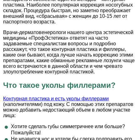
пластика. Наиболее популярная коррекция носогубных
складок. Процедура быстрая, но заметно преображает
внешний вид, «сбрасывая» с женщин до 10-15 лет от
паспортного возраста.
Врачи-дерматовенерологи нашего центра эстетической
медицины «ПрофЭстетика» ответят на часто
задаваемые специалистам вопросы и подробно
расскажут, что такое контурная пластика и филлеры,
какие они бывают, когда лучше начать коррекцию этими
препаратами, какие обманные рекламные лозунги чаще
всего встречаются в данной области и чем чревато
злоупотребление контурной пластикой.
Что такое уколы филлерами?
Контурная пластика и есть уколы филлерами
(наполнителями) под кожу. С помощью этих препаратов
можно добавить недостающий объем в любом участке
лица:
Хотите сделать губы симметричнее или больше?
Пожалуйста!
Не нравится нос и хотели бы слегка подправить его