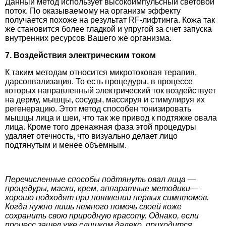
Данный метод использует высокоимпульсный световой
поток. По оказываемому на организм эффекту
получается похоже на результат RF-лифтинга. Кожа так
же становится более гладкой и упругой за счет запуска
внутренних ресурсов Вашего же организма.
7. Воздействия электрическим током
К таким методам относится микротоковая терапия,
дарсонвализация. То есть процедуры, в процессе
которых направленный электрический ток воздействует
на дерму, мышцы, сосуды, массируя и стимулируя их
регенерацию. Этот метод способен тонизировать
мышцы лица и шеи, что так же привод к подтяжке овала
лица. Кроме того дренажная фаза этой процедуры
удаляет отечность, что визуально делает лицо
подтянутым и менее объемным.
Перечисленные способы подтянуть овал лица —
процедуры, маски, крем, аппаратные методики—
хорошо подходят при появлении первых симптомов.
Когда нужно лишь немного помочь своей коже
сохранить свою природную красоту. Однако, если
процесс зашел уже слишком далеко, приходится