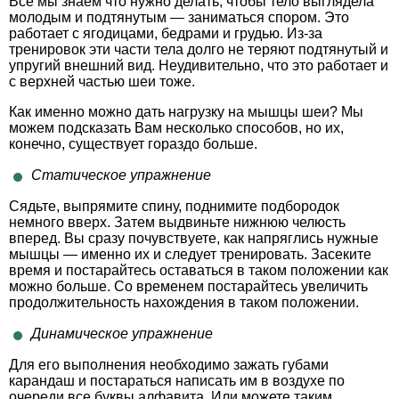
Все мы знаем что нужно делать, чтобы тело выглядела
молодым и подтянутым — заниматься спором. Это
работает с ягодицами, бедрами и грудью. Из-за
тренировок эти части тела долго не теряют подтянутый и
упругий внешний вид. Неудивительно, что это работает и
с верхней частью шеи тоже.
Как именно можно дать нагрузку на мышцы шеи? Мы
можем подсказать Вам несколько способов, но их,
конечно, существует гораздо больше.
Статическое упражнение
Сядьте, выпрямите спину, поднимите подбородок
немного вверх. Затем выдвиньте нижнюю челюсть
вперед. Вы сразу почувствуете, как напряглись нужные
мышцы — именно их и следует тренировать. Засеките
время и постарайтесь оставаться в таком положении как
можно больше. Со временем постарайтесь увеличить
продолжительность нахождения в таком положении.
Динамическое упражнение
Для его выполнения необходимо зажать губами
карандаш и постараться написать им в воздухе по
очереди все буквы алфавита. Или можете таким